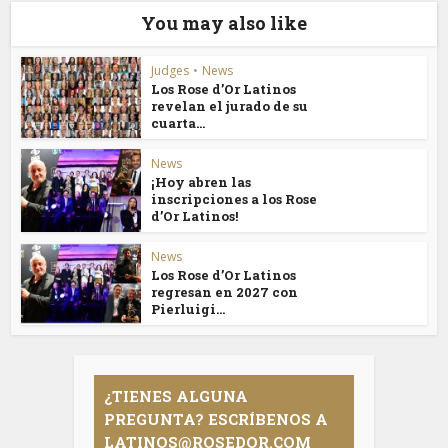
You may also like
Judges
•
News
Los Rose d’Or Latinos
revelan el jurado de su
cuarta...
News
¡Hoy abren las
inscripciones a los Rose
d’Or Latinos!
News
Los Rose d’Or Latinos
regresan en 2027 con
Pierluigi...
¿TIENES ALGUNA
PREGUNTA? ESCRÍBENOS A
LATINOS@ROSEDOR.COM