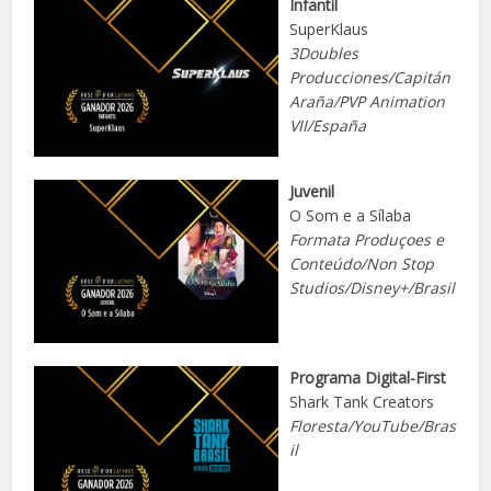
Infantil
SuperKlaus
3Doubles
Producciones/Capitán
Araña/PVP Animation
VII/España
Juvenil
O Som e a Sílaba
Formata Produçoes e
Conteúdo/Non Stop
Studios/Disney+/Brasil
Programa Digital-First
Shark Tank Creators
Floresta/YouTube/Bras
il