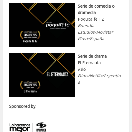
Serie de comedia o
dramedia
Poquita fe T2
Buendía
Estudios/Movistar
Plus+/España
Serie de drama
El Eternauta
K&S
Films/Netflix/Argentin
a
Sponsored by: