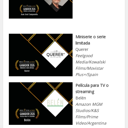
Miniserie o serie
limitada
Querer
Feelgood
Media/Kowalski
Films/Movistar
Plus+/Spain
Película para TV o
streaming
Belén
Amazon MGM
Studios/K&S
Films/Prime
Video/Argentina