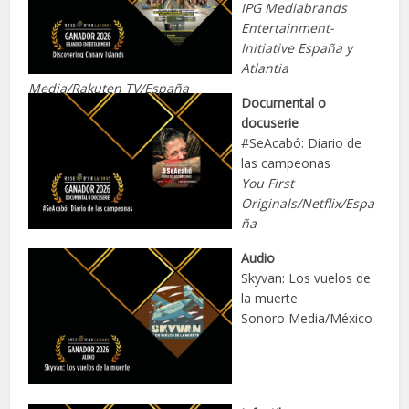
IPG Mediabrands
Entertainment-
Initiative España y
Atlantia
Media/Rakuten TV/España
Documental o
docuserie
#SeAcabó: Diario de
las campeonas
You First
Originals/Netflix/Espa
ña
Audio
Skyvan: Los vuelos de
la muerte
Sonoro Media/México