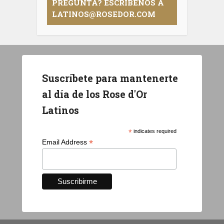
PREGUNTA? ESCRÍBENOS A
LATINOS@ROSEDOR.COM
Suscríbete para mantenerte
al día de los Rose d'Or
Latinos
*
indicates required
*
Email Address