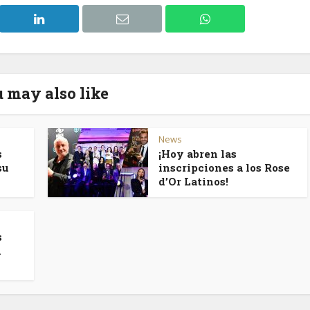
 may also like
News
s
¡Hoy abren las
su
inscripciones a los Rose
d’Or Latinos!
s
n