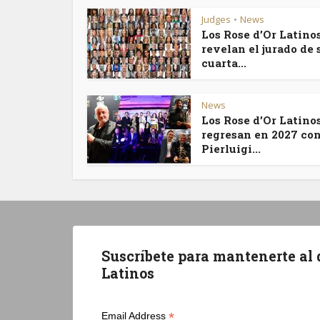
Judges
News
•
Los Rose d’Or Latino
revelan el jurado de 
cuarta...
News
Los Rose d’Or Latino
regresan en 2027 co
Pierluigi...
Suscríbete para mantenerte al d
Latinos
*
Email Address