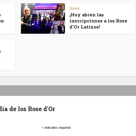
News
s
¡Hoy abren las
su
inscripciones a los Rose
d’Or Latinos!
s
n
ía de los Rose d'Or
*
indicates required